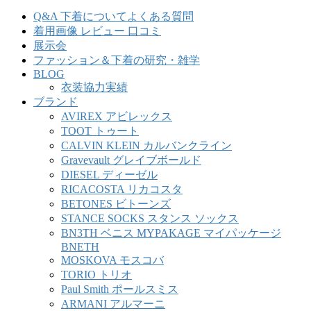
Q&A 下着についてよくある質問
着用画像 レビュー 口コミ
展示会
ファッション＆下着の研究・雑学
BLOG
衣装協力実績
ブランド
AVIREX アビレックス
TOOT トゥート
CALVIN KLEIN カルバンクライン
Gravevault グレイブボールド
DIESEL ディーゼル
RICACOSTA リカコスタ
BETONES ビトーンズ
STANCE SOCKS スタンス ソックス
BN3TH ベニス MYPAKAGE マイパッケージ
BNETH
MOSKOVA モスコバ
TORIO トリオ
Paul Smith ポールスミス
ARMANI アルマーニ