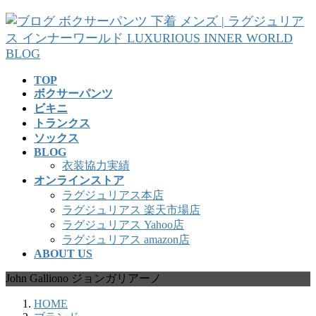
コ
ナ
ン
ビ
テ
ゲ
ン
ー
ツ
シ
TOP
へ
ョ
ボクサーパンツ
ス
ン
ビキニ
キ
に
トランクス
ッ
移
ソックス
プ
動
BLOG
衣装協力実績
オンラインストア
ラグジュリアス本店
ラグジュリアス 楽天市場店
ラグジュリアス Yahoo店
ラグジュリアス amazon店
ABOUT US
John Galliono ジョンガリアーノ
HOME