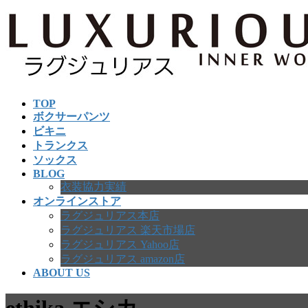
コ
ナ
ン
ビ
テ
ゲ
ン
ー
ツ
シ
へ
ョ
TOP
ス
ン
ボクサーパンツ
キ
に
ビキニ
ッ
移
トランクス
プ
動
ソックス
BLOG
衣装協力実績
オンラインストア
ラグジュリアス本店
ラグジュリアス 楽天市場店
ラグジュリアス Yahoo店
ラグジュリアス amazon店
ABOUT US