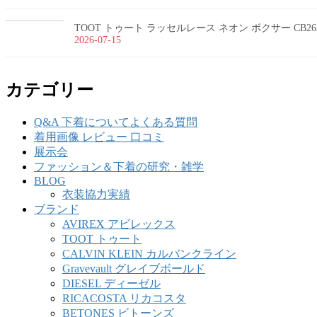
TOOT トゥート ラッセルレース ネオン ボクサー CB26
2026-07-15
カテゴリー
Q&A 下着についてよくある質問
着用画像 レビュー 口コミ
展示会
ファッション＆下着の研究・雑学
BLOG
衣装協力実績
ブランド
AVIREX アビレックス
TOOT トゥート
CALVIN KLEIN カルバンクライン
Gravevault グレイブボールド
DIESEL ディーゼル
RICACOSTA リカコスタ
BETONES ビトーンズ