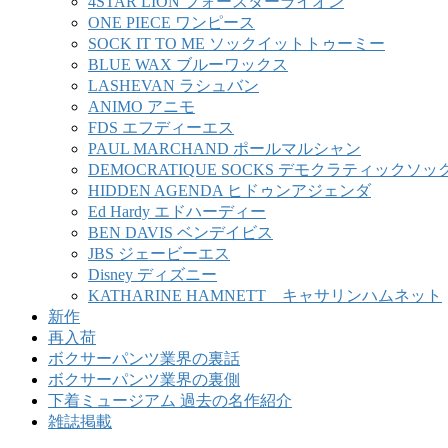
4STAR LION フォースターライオン
ONE PIECE ワンピース
SOCK IT TO ME ソックイットトゥーミー
BLUE WAX ブルーワックス
LASHEVAN ラシュバン
ANIMO アニモ
FDS エフディーエス
PAUL MARCHAND ポールマルシャン
DEMOCRATIQUE SOCKS デモクラティックソッ
HIDDEN AGENDA ヒドゥンアジェンダ
Ed Hardy エドハーディー
BEN DAVIS ベンデイビス
JBS ジェービーエス
Disney ディズニー
KATHARINE HAMNETT キャサリンハムネット
新作
再入荷
ボクサーパンツ業界の裏話
ボクサーパンツ業界の裏側
下着ミュージアム 過去の名作紹介
雑誌掲載