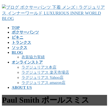
コ
ナ
ン
ビ
テ
ゲ
ン
ー
ツ
シ
TOP
へ
ョ
ボクサーパンツ
ス
ン
ビキニ
キ
に
トランクス
ッ
移
ソックス
プ
動
BLOG
衣装協力実績
オンラインストア
ラグジュリアス本店
ラグジュリアス 楽天市場店
ラグジュリアス Yahoo店
ラグジュリアス amazon店
ABOUT US
Paul Smith ポールスミス