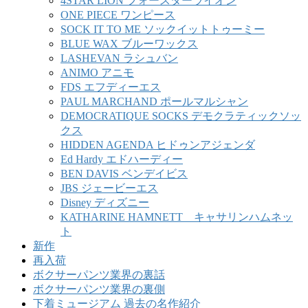
4STAR LION フォースターライオン
ONE PIECE ワンピース
SOCK IT TO ME ソックイットトゥーミー
BLUE WAX ブルーワックス
LASHEVAN ラシュバン
ANIMO アニモ
FDS エフディーエス
PAUL MARCHAND ポールマルシャン
DEMOCRATIQUE SOCKS デモクラティックソッ
クス
HIDDEN AGENDA ヒドゥンアジェンダ
Ed Hardy エドハーディー
BEN DAVIS ベンデイビス
JBS ジェービーエス
Disney ディズニー
KATHARINE HAMNETT キャサリンハムネッ
ト
新作
再入荷
ボクサーパンツ業界の裏話
ボクサーパンツ業界の裏側
下着ミュージアム 過去の名作紹介