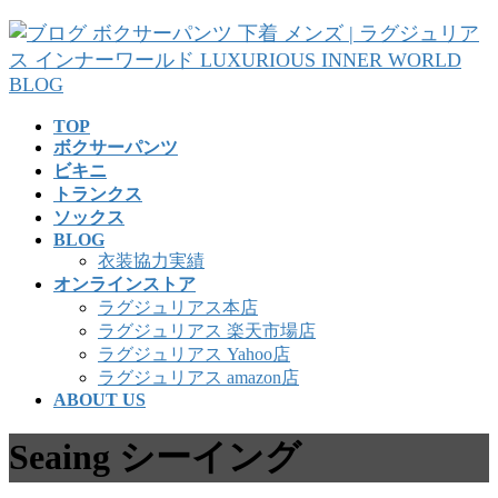
コ
ナ
ン
ビ
テ
ゲ
ン
ー
ツ
シ
TOP
へ
ョ
ボクサーパンツ
ス
ン
ビキニ
キ
に
トランクス
ッ
移
ソックス
プ
動
BLOG
衣装協力実績
オンラインストア
ラグジュリアス本店
ラグジュリアス 楽天市場店
ラグジュリアス Yahoo店
ラグジュリアス amazon店
ABOUT US
Seaing シーイング