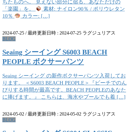
ちたものへ。 見えない部分に宿る、あなただけの
「楽園」を。
素材: ナイロン90％ / ポリウレタン
10％
カラー: […]
2024-07-25
/ 最終更新日時 :
2024-07-25
ラグジュリアス
BLOG
Seaing シーイング S6003 BEACH
PEOPLE ボクサーパンツ
Seaing シーイング の新作ボクサーパンツ入荷してお
ります。 ＜S6003 BEACH PEOPLE＞『ビーチでのん
びりする時間が最高です。BEACH PEOPLEのあなた
に捧げます。』 こちらは、海水やプールでも着 […]
2024-05-02
/ 最終更新日時 :
2024-05-02
ラグジュリアス
BLOG