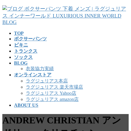
コ
ナ
ン
ビ
テ
ゲ
ン
ー
ツ
シ
TOP
へ
ョ
ボクサーパンツ
ス
ン
ビキニ
キ
に
トランクス
ッ
移
ソックス
プ
動
BLOG
衣装協力実績
オンラインストア
ラグジュリアス本店
ラグジュリアス 楽天市場店
ラグジュリアス Yahoo店
ラグジュリアス amazon店
ABOUT US
ANDREW CHRISTIAN アン