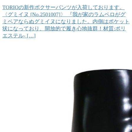
TORIOの新作ボクサーパンツが入荷しております。
〈グミイヌ [No.2501007]〉 『我が家のラムペロがグ
ミベアならぬグミイヌになりました。内側はポケット
状になっており、開放的で履き心地抜群！材質:ポリ
エステル- […]