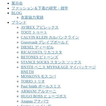
展示会
ファッション＆下着の研究・雑学
BLOG
衣装協力実績
ブランド
AVIREX アビレックス
TOOT トゥート
CALVIN KLEIN カルバンクライン
Gravevault グレイブボールド
DIESEL ディーゼル
RICACOSTA リカコスタ
BETONES ビトーンズ
STANCE SOCKS スタンス ソックス
BN3TH ベニス MYPAKAGE マイパッケージ
BNETH
MOSKOVA モスコバ
TORIO トリオ
Paul Smith ポールスミス
ARMANI アルマーニ
HUGO BOSS ヒューゴボス
Anapau アナパウ