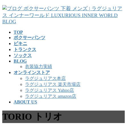
コ
ナ
ン
ビ
テ
ゲ
ン
ー
ツ
シ
TOP
へ
ョ
ボクサーパンツ
ス
ン
ビキニ
キ
に
トランクス
ッ
移
ソックス
プ
動
BLOG
衣装協力実績
オンラインストア
ラグジュリアス本店
ラグジュリアス 楽天市場店
ラグジュリアス Yahoo店
ラグジュリアス amazon店
ABOUT US
TORIO トリオ