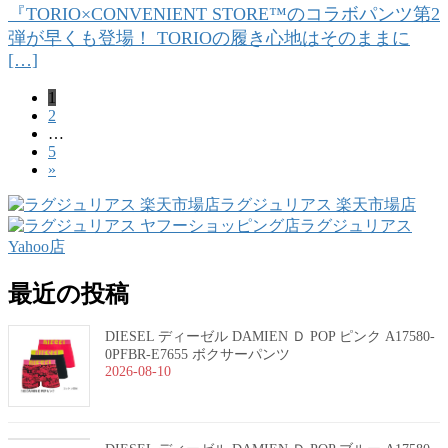
『TORIO×CONVENIENT STORE™のコラボパンツ第2
弾が早くも登場！ TORIOの履き心地はそのままに
[…]
固
1
投
固
2
定
稿
…
定
ペ
固
5
ペ
ー
の
»
定
ー
ジ
ペ
ペ
ジ
ラグジュリアス 楽天市場店
ー
ラグジュリアス
ー
ジ
Yahoo店
ジ
最近の投稿
送
り
DIESEL ディーゼル DAMIEN Ｄ POP ピンク A17580-
0PFBR-E7655 ボクサーパンツ
2026-08-10