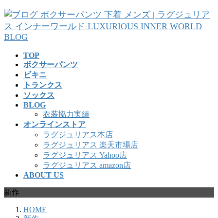
コ
ナ
ン
ビ
テ
ゲ
ン
ー
ツ
シ
TOP
へ
ョ
ボクサーパンツ
ス
ン
ビキニ
キ
に
トランクス
ッ
移
ソックス
プ
動
BLOG
衣装協力実績
オンラインストア
ラグジュリアス本店
ラグジュリアス 楽天市場店
ラグジュリアス Yahoo店
ラグジュリアス amazon店
ABOUT US
新作
HOME