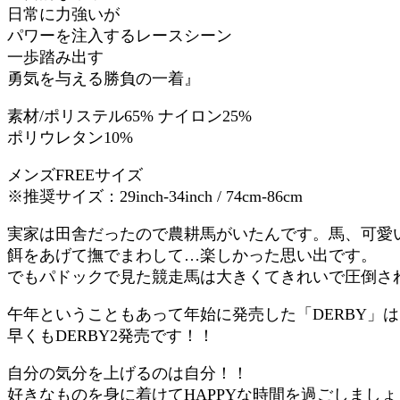
日常に力強いが
パワーを注入するレースシーン
一歩踏み出す
勇気を与える勝負の一着』
素材/ポリステル65% ナイロン25%
ポリウレタン10%
メンズFREEサイズ
※推奨サイズ：29inch-34inch / 74cm-86cm
実家は田舎だったので農耕馬がいたんです。馬、可愛
餌をあげて撫でまわして…楽しかった思い出です。
でもパドックで見た競走馬は大きくてきれいで圧倒さ
午年ということもあって年始に発売した「DERBY」
早くもDERBY2発売です！！
自分の気分を上げるのは自分！！
好きなものを身に着けてHAPPYな時間を過ごしましょ