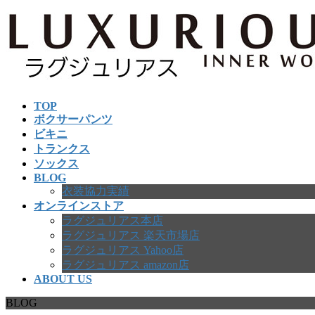
コ
ナ
ン
ビ
テ
ゲ
ン
ー
ツ
シ
へ
ョ
TOP
ス
ン
ボクサーパンツ
キ
に
ビキニ
ッ
移
トランクス
プ
動
ソックス
BLOG
衣装協力実績
オンラインストア
ラグジュリアス本店
ラグジュリアス 楽天市場店
ラグジュリアス Yahoo店
ラグジュリアス amazon店
ABOUT US
BLOG