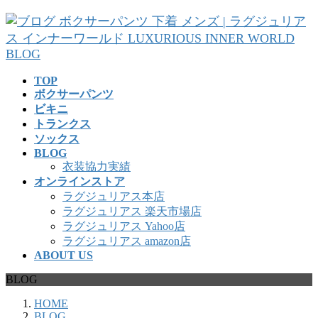
コ
ナ
ン
ビ
テ
ゲ
ン
ー
ツ
シ
TOP
へ
ョ
ボクサーパンツ
ス
ン
ビキニ
キ
に
トランクス
ッ
移
ソックス
プ
動
BLOG
衣装協力実績
オンラインストア
ラグジュリアス本店
ラグジュリアス 楽天市場店
ラグジュリアス Yahoo店
ラグジュリアス amazon店
ABOUT US
BLOG
HOME
BLOG