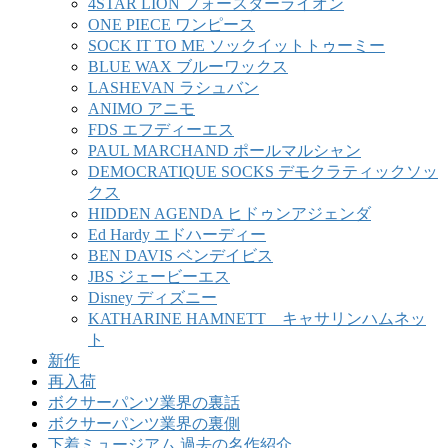
4STAR LION フォースターライオン
ONE PIECE ワンピース
SOCK IT TO ME ソックイットトゥーミー
BLUE WAX ブルーワックス
LASHEVAN ラシュバン
ANIMO アニモ
FDS エフディーエス
PAUL MARCHAND ポールマルシャン
DEMOCRATIQUE SOCKS デモクラティックソッ
クス
HIDDEN AGENDA ヒドゥンアジェンダ
Ed Hardy エドハーディー
BEN DAVIS ベンデイビス
JBS ジェービーエス
Disney ディズニー
KATHARINE HAMNETT キャサリンハムネッ
ト
新作
再入荷
ボクサーパンツ業界の裏話
ボクサーパンツ業界の裏側
下着ミュージアム 過去の名作紹介