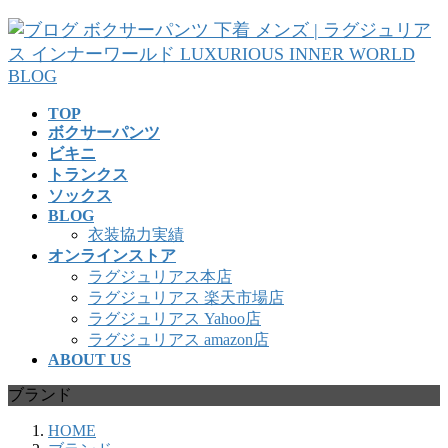
コ
ナ
ン
ビ
テ
ゲ
ン
ー
ツ
シ
TOP
へ
ョ
ボクサーパンツ
ス
ン
ビキニ
キ
に
トランクス
ッ
移
ソックス
プ
動
BLOG
衣装協力実績
オンラインストア
ラグジュリアス本店
ラグジュリアス 楽天市場店
ラグジュリアス Yahoo店
ラグジュリアス amazon店
ABOUT US
ブランド
HOME