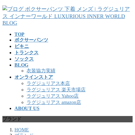
コ
ナ
ン
ビ
テ
ゲ
ン
ー
ツ
シ
TOP
へ
ョ
ボクサーパンツ
ス
ン
ビキニ
キ
に
トランクス
ッ
移
ソックス
プ
動
BLOG
衣装協力実績
オンラインストア
ラグジュリアス本店
ラグジュリアス 楽天市場店
ラグジュリアス Yahoo店
ラグジュリアス amazon店
ABOUT US
ブランド
HOME