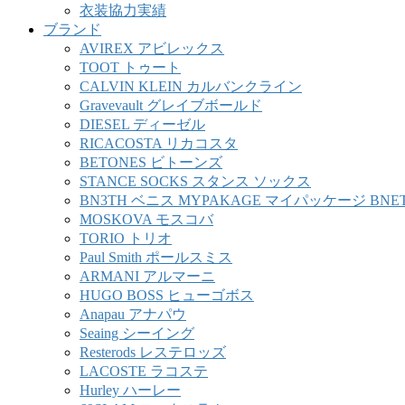
衣装協力実績
ブランド
AVIREX アビレックス
TOOT トゥート
CALVIN KLEIN カルバンクライン
Gravevault グレイブボールド
DIESEL ディーゼル
RICACOSTA リカコスタ
BETONES ビトーンズ
STANCE SOCKS スタンス ソックス
BN3TH ベニス MYPAKAGE マイパッケージ BNE
MOSKOVA モスコバ
TORIO トリオ
Paul Smith ポールスミス
ARMANI アルマーニ
HUGO BOSS ヒューゴボス
Anapau アナパウ
Seaing シーイング
Resterods レステロッズ
LACOSTE ラコステ
Hurley ハーレー