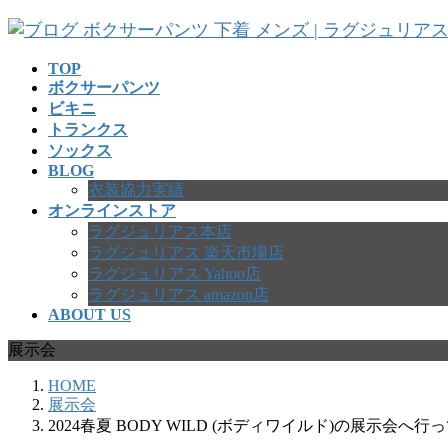
コ
ナ
ン
ビ
テ
ゲ
TOP
ボクサーパンツ
ン
ー
ビキニ
ツ
シ
トランクス
へ
ョ
ソックス
ス
ン
BLOG
キ
に
衣装協力実績
ッ
移
オンラインストア
プ
動
ラグジュリアス本店
ラグジュリアス 楽天市場店
ラグジュリアス Yahoo店
ラグジュリアス amazon店
ABOUT US
展示会
HOME
展示会
2024春夏 BODY WILD (ボディワイルド)の展示会へ