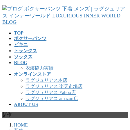
コ
ナ
ン
ビ
テ
ゲ
ン
ー
ツ
シ
TOP
へ
ョ
ボクサーパンツ
ス
ン
ビキニ
キ
に
トランクス
ッ
移
ソックス
プ
動
BLOG
衣装協力実績
オンラインストア
ラグジュリアス本店
ラグジュリアス 楽天市場店
ラグジュリアス Yahoo店
ラグジュリアス amazon店
ABOUT US
新作
HOME