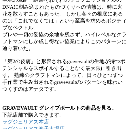
DNAに刻み込まれたものづくりへの情熱は、時に火
花を散らすこともあった。 しかし各々の根底にある
のは「これでなくては」という至高を求めるポジティ
ブなベクトル。
ブレや一切の妥協の余地を残さず、ハイレベルなクラ
フトマンにしか成し得ない協業によりこのパターンに
辿り着いた。
「第2の皮膚」と形容されるgravevaultの生地が持つポ
テンシャルをスポイルすることなく最大限に引き出
す。 熟練のクラフトマンによって、日々ひとつずつ
手作業で生み出されるgravevaultのパターンを味わい
つくすのはアナタです。
GRAVEVAULT グレイブボールトの商品を見る。
下記店舗で購入できます。
ラグジュリアス本店
ラグジュリアス楽天市場店