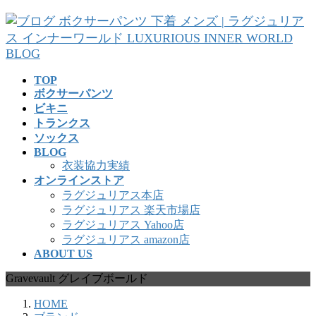
コ
ナ
ン
ビ
テ
ゲ
ン
ー
ツ
シ
TOP
へ
ョ
ボクサーパンツ
ス
ン
ビキニ
キ
に
トランクス
ッ
移
ソックス
プ
動
BLOG
衣装協力実績
オンラインストア
ラグジュリアス本店
ラグジュリアス 楽天市場店
ラグジュリアス Yahoo店
ラグジュリアス amazon店
ABOUT US
Gravevault グレイブボールド
HOME