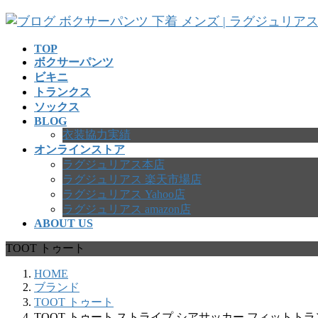
コ
ナ
ン
ビ
テ
ゲ
TOP
ボクサーパンツ
ン
ー
ビキニ
ツ
シ
トランクス
へ
ョ
ソックス
ス
ン
BLOG
キ
に
衣装協力実績
ッ
移
オンラインストア
プ
動
ラグジュリアス本店
ラグジュリアス 楽天市場店
ラグジュリアス Yahoo店
ラグジュリアス amazon店
ABOUT US
TOOT トゥート
HOME
ブランド
TOOT トゥート
TOOT トゥート ストライプ シアサッカー フィットトランクス