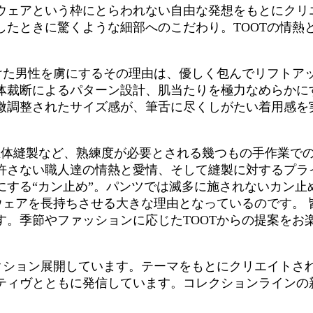
ウェアという枠にとらわれない自由な発想をもとにクリ
したときに驚くような細部へのこだわり。TOOTの情熱
つけた男性を虜にするその理由は、優しく包んでリフトア
体裁断によるパターン設計、肌当たりを極力なめらかに
微調整されたサイズ感が、筆舌に尽くしがたい着用感を
体縫製など、熟練度が必要とされる幾つもの手作業での
許さない職人達の情熱と愛情、そして縫製に対するプラ
する“カン止め”。パンツでは滅多に施されないカン止
ウェアを長持ちさせる大きな理由となっているのです。 
。季節やファッションに応じたTOOTからの提案をお
クション展開しています。テーマをもとにクリエイトされ
ティヴとともに発信しています。コレクションラインの