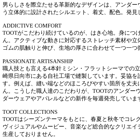
男らしさを際立たせる革新的なデザインは、アンダー
う立体的に設計されたシルエット、着丈、配色。発見
ADDICTIVE COMFORT
TOOTがこだわり続けているのが、はき心地。身に
ん。アクティブな動きに対応するストレッチ素材や立
ゴムの肌触りと伸び、生地の厚さに合わせて一つ一つ
PASSIONATE ARTISANSHIP
職人技とも言える4本針ミシン・フラットシーマでの立
崎県日向市にある自社工場で縫製しています。妥協を
す。例えば、縫い端などのほころびやすい箇所を丈夫に
ん。こうした職人達のこだわりが、TOOTのアンダー
ダーウェアやアパレルなどの新作を毎週発売しています
TOOT COLLECTIONS
TOOTはシーズンテーマをもとに、春夏と秋冬でコレ
ヴィジュアルやムービー、音楽など総合的なクリエイ
生産しておりません。