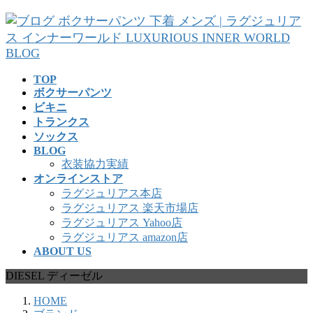
コ
ナ
ン
ビ
テ
ゲ
ン
ー
ツ
シ
TOP
へ
ョ
ボクサーパンツ
ス
ン
ビキニ
キ
に
トランクス
ッ
移
ソックス
プ
動
BLOG
衣装協力実績
オンラインストア
ラグジュリアス本店
ラグジュリアス 楽天市場店
ラグジュリアス Yahoo店
ラグジュリアス amazon店
ABOUT US
DIESEL ディーゼル
HOME