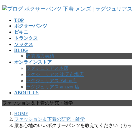
コ
ナ
ン
ビ
テ
ゲ
TOP
ボクサーパンツ
ン
ー
ビキニ
ツ
シ
トランクス
へ
ョ
ソックス
ス
ン
BLOG
キ
に
衣装協力実績
ッ
移
オンラインストア
プ
動
ラグジュリアス本店
ラグジュリアス 楽天市場店
ラグジュリアス Yahoo店
ラグジュリアス amazon店
ABOUT US
ファッション＆下着の研究・雑学
HOME
ファッション＆下着の研究・雑学
履き心地のいいボクサーパンツを教えてください（カッ