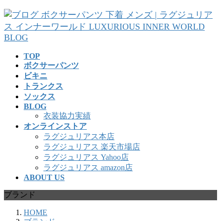
コ
ナ
ン
ビ
テ
ゲ
ン
ー
ツ
シ
TOP
へ
ョ
ボクサーパンツ
ス
ン
ビキニ
キ
に
トランクス
ッ
移
ソックス
プ
動
BLOG
衣装協力実績
オンラインストア
ラグジュリアス本店
ラグジュリアス 楽天市場店
ラグジュリアス Yahoo店
ラグジュリアス amazon店
ABOUT US
ブランド
HOME