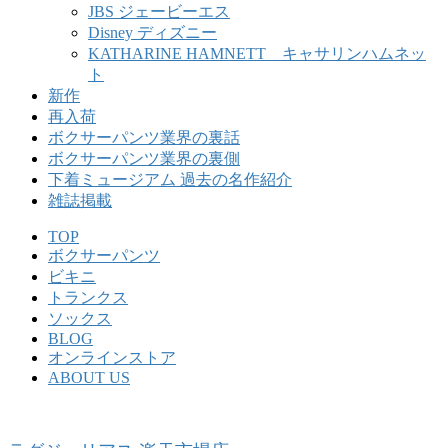
JBS ジェービーエス
Disney ディズニー
KATHARINE HAMNETT キャサリンハムネッ
ト
新作
再入荷
ボクサーパンツ業界の裏話
ボクサーパンツ業界の裏側
下着ミュージアム 過去の名作紹介
雑誌掲載
TOP
ボクサーパンツ
ビキニ
トランクス
ソックス
BLOG
オンラインストア
ABOUT US