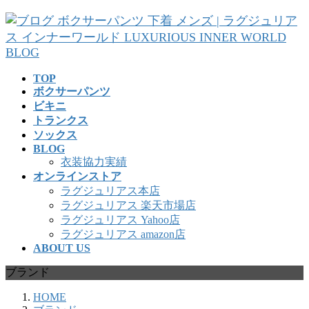
コ
ナ
ン
ビ
テ
ゲ
ン
ー
ツ
シ
TOP
へ
ョ
ボクサーパンツ
ス
ン
ビキニ
キ
に
トランクス
ッ
移
ソックス
プ
動
BLOG
衣装協力実績
オンラインストア
ラグジュリアス本店
ラグジュリアス 楽天市場店
ラグジュリアス Yahoo店
ラグジュリアス amazon店
ABOUT US
ブランド
HOME