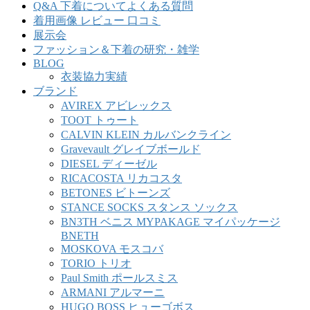
Q&A 下着についてよくある質問
着用画像 レビュー 口コミ
展示会
ファッション＆下着の研究・雑学
BLOG
衣装協力実績
ブランド
AVIREX アビレックス
TOOT トゥート
CALVIN KLEIN カルバンクライン
Gravevault グレイブボールド
DIESEL ディーゼル
RICACOSTA リカコスタ
BETONES ビトーンズ
STANCE SOCKS スタンス ソックス
BN3TH ベニス MYPAKAGE マイパッケージ
BNETH
MOSKOVA モスコバ
TORIO トリオ
Paul Smith ポールスミス
ARMANI アルマーニ
HUGO BOSS ヒューゴボス