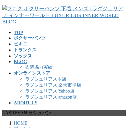
コ
ナ
ン
ビ
テ
ゲ
ン
ー
ツ
シ
TOP
へ
ョ
ボクサーパンツ
ス
ン
ビキニ
キ
に
トランクス
ッ
移
ソックス
プ
動
BLOG
衣装協力実績
オンラインストア
ラグジュリアス本店
ラグジュリアス 楽天市場店
ラグジュリアス Yahoo店
ラグジュリアス amazon店
ABOUT US
LASHEVAN ラシュバン
HOME