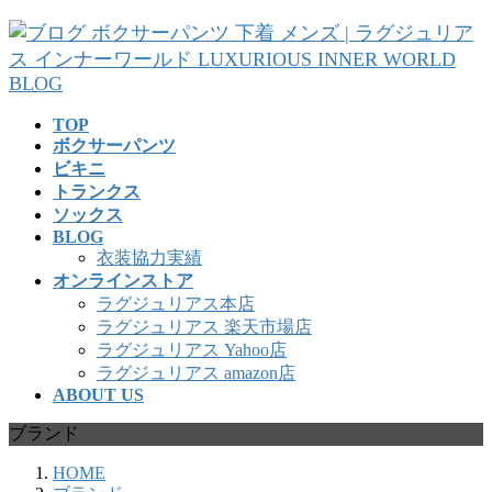
コ
ナ
ン
ビ
テ
ゲ
ン
ー
ツ
シ
TOP
へ
ョ
ボクサーパンツ
ス
ン
ビキニ
キ
に
トランクス
ッ
移
ソックス
プ
動
BLOG
衣装協力実績
オンラインストア
ラグジュリアス本店
ラグジュリアス 楽天市場店
ラグジュリアス Yahoo店
ラグジュリアス amazon店
ABOUT US
ブランド
HOME