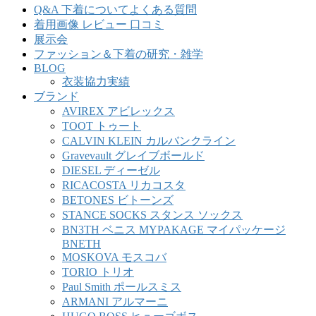
Q&A 下着についてよくある質問
着用画像 レビュー 口コミ
展示会
ファッション＆下着の研究・雑学
BLOG
衣装協力実績
ブランド
AVIREX アビレックス
TOOT トゥート
CALVIN KLEIN カルバンクライン
Gravevault グレイブボールド
DIESEL ディーゼル
RICACOSTA リカコスタ
BETONES ビトーンズ
STANCE SOCKS スタンス ソックス
BN3TH ベニス MYPAKAGE マイパッケージ
BNETH
MOSKOVA モスコバ
TORIO トリオ
Paul Smith ポールスミス
ARMANI アルマーニ