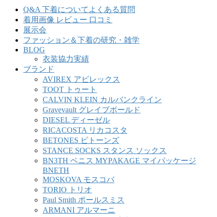
Q&A 下着についてよくある質問
着用画像 レビュー 口コミ
展示会
ファッション＆下着の研究・雑学
BLOG
衣装協力実績
ブランド
AVIREX アビレックス
TOOT トゥート
CALVIN KLEIN カルバンクライン
Gravevault グレイブボールド
DIESEL ディーゼル
RICACOSTA リカコスタ
BETONES ビトーンズ
STANCE SOCKS スタンス ソックス
BN3TH ベニス MYPAKAGE マイパッケージ
BNETH
MOSKOVA モスコバ
TORIO トリオ
Paul Smith ポールスミス
ARMANI アルマーニ