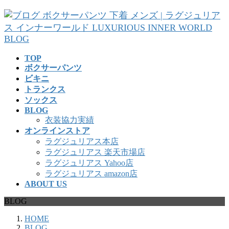
コ
ナ
ン
ビ
テ
ゲ
ン
ー
ツ
シ
TOP
へ
ョ
ボクサーパンツ
ス
ン
ビキニ
キ
に
トランクス
ッ
移
ソックス
プ
動
BLOG
衣装協力実績
オンラインストア
ラグジュリアス本店
ラグジュリアス 楽天市場店
ラグジュリアス Yahoo店
ラグジュリアス amazon店
ABOUT US
BLOG
HOME
BLOG