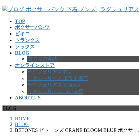
コ
ナ
ン
ビ
テ
ゲ
TOP
ボクサーパンツ
ン
ー
ビキニ
ツ
シ
トランクス
へ
ョ
ソックス
ス
ン
BLOG
キ
に
衣装協力実績
ッ
移
オンラインストア
プ
動
ラグジュリアス本店
ラグジュリアス 楽天市場店
ラグジュリアス Yahoo店
ラグジュリアス amazon店
ABOUT US
BLOG
HOME
BLOG
BETONES ビトーンズ CRANE BLOOM BLUE ボ