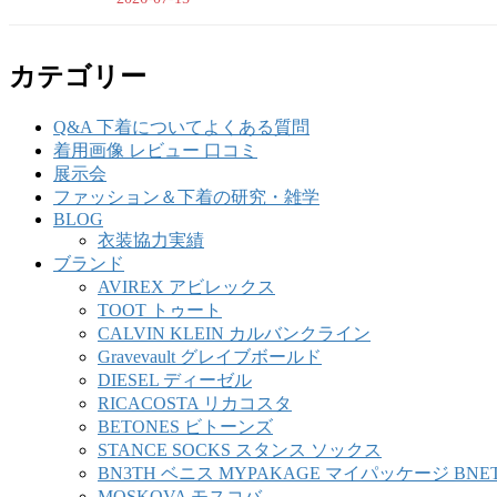
カテゴリー
Q&A 下着についてよくある質問
着用画像 レビュー 口コミ
展示会
ファッション＆下着の研究・雑学
BLOG
衣装協力実績
ブランド
AVIREX アビレックス
TOOT トゥート
CALVIN KLEIN カルバンクライン
Gravevault グレイブボールド
DIESEL ディーゼル
RICACOSTA リカコスタ
BETONES ビトーンズ
STANCE SOCKS スタンス ソックス
BN3TH ベニス MYPAKAGE マイパッケージ BNE
MOSKOVA モスコバ