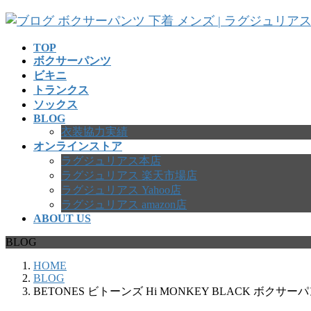
コ
ナ
ン
ビ
テ
ゲ
TOP
ボクサーパンツ
ン
ー
ビキニ
ツ
シ
トランクス
へ
ョ
ソックス
ス
ン
BLOG
キ
に
衣装協力実績
ッ
移
オンラインストア
プ
動
ラグジュリアス本店
ラグジュリアス 楽天市場店
ラグジュリアス Yahoo店
ラグジュリアス amazon店
ABOUT US
BLOG
HOME
BLOG
BETONES ビトーンズ Hi MONKEY BLACK ボクサ