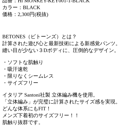
品番：Hi MONKEY-KEY001-1-BLACK
カラー：BLACK
価格：2,300円(税抜)
BETONES（ビトーンズ）とは？
計算された遊び心と最新技術による新感覚パンツ。
縫い目が少ない３Dボディに、圧倒的なデザイン。
・ソフトな肌触り
・吸汗速乾
・限りなくシームレス
・サイズフリー
イタリア Santoni社製 立体編み機を使用。
「立体編み」が完璧に計算されたサイズ感を実現。
どんな体系にもFIT！
メンズ下着初のサイズフリー！！
肌触り抜群です。