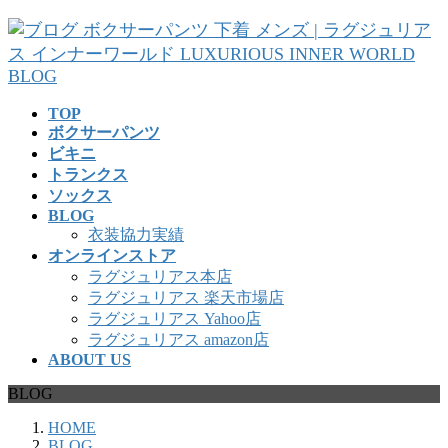
コ
ナ
ン
ビ
テ
ゲ
ン
ー
ツ
シ
TOP
へ
ョ
ボクサーパンツ
ス
ン
ビキニ
キ
に
トランクス
ッ
移
ソックス
プ
動
BLOG
衣装協力実績
オンラインストア
ラグジュリアス本店
ラグジュリアス 楽天市場店
ラグジュリアス Yahoo店
ラグジュリアス amazon店
ABOUT US
BLOG
HOME
BLOG