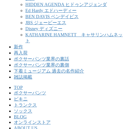
HIDDEN AGENDA ヒドゥンアジェンダ
Ed Hardy エドハーディー
BEN DAVIS ベンデイビス
JBS ジェービーエス
Disney ディズニー
KATHARINE HAMNETT キャサリンハムネッ
ト
新作
再入荷
ボクサーパンツ業界の裏話
ボクサーパンツ業界の裏側
下着ミュージアム 過去の名作紹介
雑誌掲載
TOP
ボクサーパンツ
ビキニ
トランクス
ソックス
BLOG
オンラインストア
ABOUT US