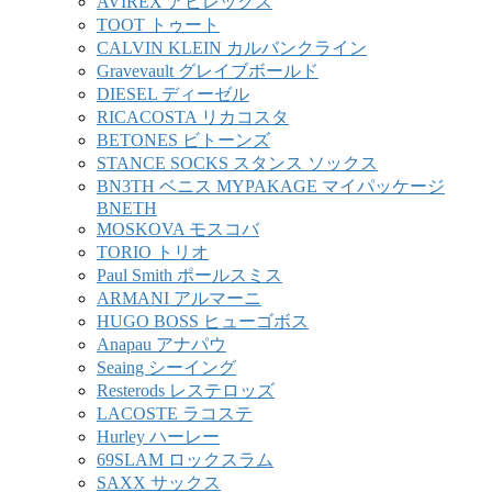
AVIREX アビレックス
TOOT トゥート
CALVIN KLEIN カルバンクライン
Gravevault グレイブボールド
DIESEL ディーゼル
RICACOSTA リカコスタ
BETONES ビトーンズ
STANCE SOCKS スタンス ソックス
BN3TH ベニス MYPAKAGE マイパッケージ
BNETH
MOSKOVA モスコバ
TORIO トリオ
Paul Smith ポールスミス
ARMANI アルマーニ
HUGO BOSS ヒューゴボス
Anapau アナパウ
Seaing シーイング
Resterods レステロッズ
LACOSTE ラコステ
Hurley ハーレー
69SLAM ロックスラム
SAXX サックス