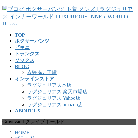
コ
ナ
ン
ビ
テ
ゲ
ン
ー
ツ
シ
TOP
へ
ョ
ボクサーパンツ
ス
ン
ビキニ
キ
に
トランクス
ッ
移
ソックス
プ
動
BLOG
衣装協力実績
オンラインストア
ラグジュリアス本店
ラグジュリアス 楽天市場店
ラグジュリアス Yahoo店
ラグジュリアス amazon店
ABOUT US
Gravevault グレイブボールド
HOME