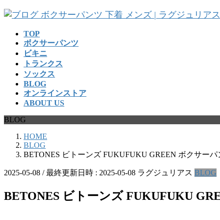
コ
ナ
ン
ビ
テ
ゲ
TOP
ボクサーパンツ
ン
ー
ビキニ
ツ
シ
トランクス
へ
ョ
ソックス
ス
ン
BLOG
キ
に
オンラインストア
ッ
移
ABOUT US
プ
動
BLOG
HOME
BLOG
BETONES ビトーンズ FUKUFUKU GREEN ボクサー
2025-05-08
/ 最終更新日時 :
2025-05-08
ラグジュリアス
BLOG
BETONES ビトーンズ FUKUFUKU 