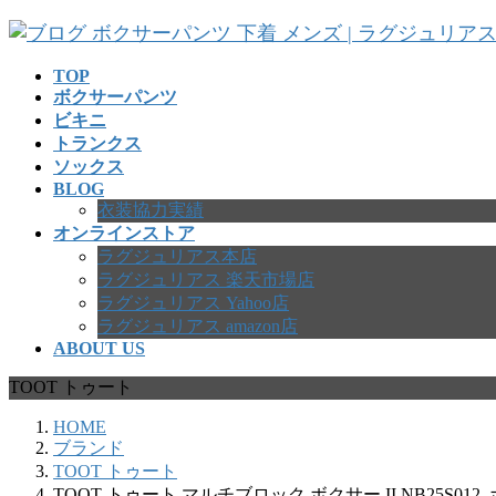
コ
ナ
ン
ビ
テ
ゲ
TOP
ボクサーパンツ
ン
ー
ビキニ
ツ
シ
トランクス
へ
ョ
ソックス
ス
ン
BLOG
キ
に
衣装協力実績
ッ
移
オンラインストア
プ
動
ラグジュリアス本店
ラグジュリアス 楽天市場店
ラグジュリアス Yahoo店
ラグジュリアス amazon店
ABOUT US
TOOT トゥート
HOME
ブランド
TOOT トゥート
TOOT トゥート マルチブロック ボクサー II NB25S01