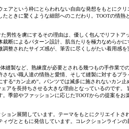
ウェアという枠にとらわれない自由な発想をもとにクリ
したときに驚くような細部へのこだわり。TOOTの情熱
つけた男性を虜にするその理由は、優しく包んでリフトア
体裁断によるパターン設計、肌当たりを極力なめらかに
微調整されたサイズ感が、筆舌に尽くしがたい着用感を
体縫製など、熟練度が必要とされる幾つもの手作業での
許さない職人達の情熱と愛情、そして縫製に対するプラ
する“カン止め”。パンツでは滅多に施されないカン止
ウェアを長持ちさせる大きな理由となっているのです。 
。季節やファッションに応じたTOOTからの提案をお
クション展開しています。テーマをもとにクリエイトされ
ティヴとともに発信しています。コレクションラインの