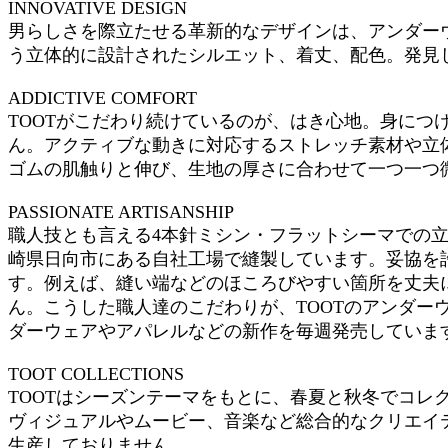
INNOVATIVE DESIGN
男らしさを際立たせる革新的なデザインは、アンダー
う立体的に設計されたシルエット、着丈、配色。発見
ADDICTIVE COMFORT
TOOTがこだわり続けているのが、はき心地。身に
ん。アクティブな動きに対応するストレッチ素材や立
ゴムの肌触りと伸び、生地の厚さに合わせて一つ一つ
PASSIONATE ARTISANSHIP
職人技とも言える4本針ミシン・フラットシーマでの立
崎県日向市にある自社工場で縫製しています。妥協を
す。例えば、縫い端などのほころびやすい箇所を丈夫に
ん。こうした職人達のこだわりが、TOOTのアンダー
ダーウェアやアパレルなどの新作を毎週発売しています
TOOT COLLECTIONS
TOOTはシーズンテーマをもとに、春夏と秋冬でコレ
ヴィジュアルやムービー、音楽など総合的なクリエイ
生産しておりません。