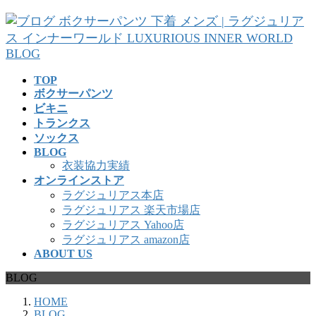
コ
ナ
ン
ビ
テ
ゲ
ン
ー
ツ
シ
TOP
へ
ョ
ボクサーパンツ
ス
ン
ビキニ
キ
に
トランクス
ッ
移
ソックス
プ
動
BLOG
衣装協力実績
オンラインストア
ラグジュリアス本店
ラグジュリアス 楽天市場店
ラグジュリアス Yahoo店
ラグジュリアス amazon店
ABOUT US
BLOG
HOME
BLOG