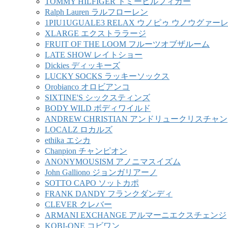
TOMMY HILFIGER トミーヒルフィガー
Ralph Lauren ラルフローレン
1PIU1UGUALE3 RELAX ウノピゥ ウノウグァ
XLARGE エクストララージ
FRUIT OF THE LOOM フルーツオブザルーム
LATE SHOW レイトショー
Dickies ディッキーズ
LUCKY SOCKS ラッキーソックス
Orobianco オロビアンコ
SIXTINE'S シックスティンズ
BODY WILD ボディワイルド
ANDREW CHRISTIAN アンドリュークリスチャン
LOCALZ ロカルズ
ethika エシカ
Chanpion チャンピオン
ANONYMOUSISM アノニマスイズム
John Galliono ジョンガリアーノ
SOTTO CAPO ソットカポ
FRANK DANDY フランクダンディ
CLEVER クレバー
ARMANI EXCHANGE アルマーニエクスチェンジ
KOBI-ONE コビワン