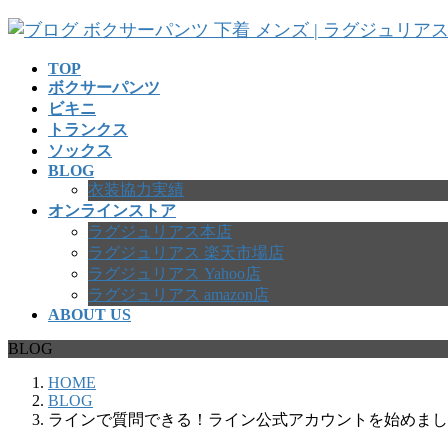
コ
ナ
ン
ビ
テ
ゲ
TOP
ボクサーパンツ
ン
ー
ビキニ
ツ
シ
トランクス
へ
ョ
ソックス
ス
ン
BLOG
キ
に
衣装協力実績
ッ
移
オンラインストア
プ
動
ラグジュリアス本店
ラグジュリアス 楽天市場店
ラグジュリアス Yahoo店
ラグジュリアス amazon店
ABOUT US
BLOG
HOME
BLOG
ラインで質問できる！ライン公式アカウントを始めまし