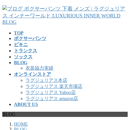
コ
ナ
ン
ビ
テ
ゲ
ン
ー
ツ
シ
TOP
へ
ョ
ボクサーパンツ
ス
ン
ビキニ
キ
に
トランクス
ッ
移
ソックス
プ
動
BLOG
衣装協力実績
オンラインストア
ラグジュリアス本店
ラグジュリアス 楽天市場店
ラグジュリアス Yahoo店
ラグジュリアス amazon店
ABOUT US
BLOG
HOME
BLOG