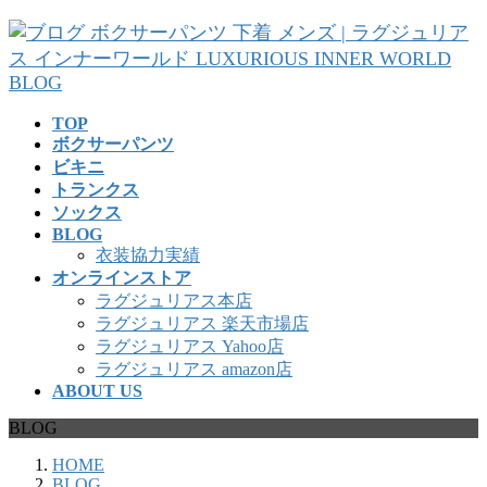
コ
ナ
ン
ビ
テ
ゲ
ン
ー
ツ
シ
TOP
へ
ョ
ボクサーパンツ
ス
ン
ビキニ
キ
に
トランクス
ッ
移
ソックス
プ
動
BLOG
衣装協力実績
オンラインストア
ラグジュリアス本店
ラグジュリアス 楽天市場店
ラグジュリアス Yahoo店
ラグジュリアス amazon店
ABOUT US
BLOG
HOME
BLOG