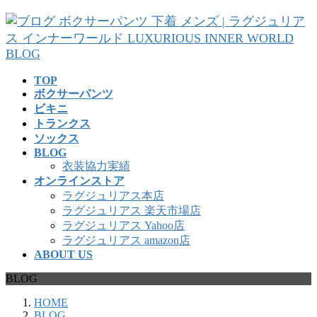
コ
ナ
ン
ビ
テ
ゲ
ン
ー
ツ
シ
TOP
へ
ョ
ボクサーパンツ
ス
ン
ビキニ
キ
に
トランクス
ッ
移
ソックス
プ
動
BLOG
衣装協力実績
オンラインストア
ラグジュリアス本店
ラグジュリアス 楽天市場店
ラグジュリアス Yahoo店
ラグジュリアス amazon店
ABOUT US
BLOG
HOME
BLOG