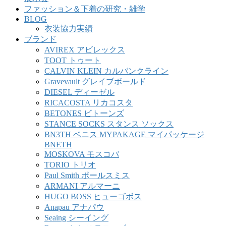
ファッション＆下着の研究・雑学
BLOG
衣装協力実績
ブランド
AVIREX アビレックス
TOOT トゥート
CALVIN KLEIN カルバンクライン
Gravevault グレイブボールド
DIESEL ディーゼル
RICACOSTA リカコスタ
BETONES ビトーンズ
STANCE SOCKS スタンス ソックス
BN3TH ベニス MYPAKAGE マイパッケージ
BNETH
MOSKOVA モスコバ
TORIO トリオ
Paul Smith ポールスミス
ARMANI アルマーニ
HUGO BOSS ヒューゴボス
Anapau アナパウ
Seaing シーイング