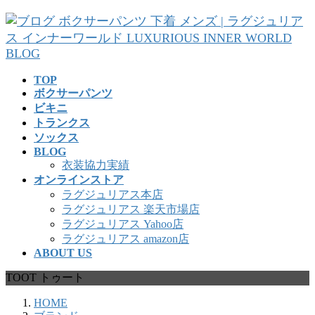
コ
ナ
ン
ビ
テ
ゲ
ン
ー
ツ
シ
TOP
へ
ョ
ボクサーパンツ
ス
ン
ビキニ
キ
に
トランクス
ッ
移
ソックス
プ
動
BLOG
衣装協力実績
オンラインストア
ラグジュリアス本店
ラグジュリアス 楽天市場店
ラグジュリアス Yahoo店
ラグジュリアス amazon店
ABOUT US
TOOT トゥート
HOME