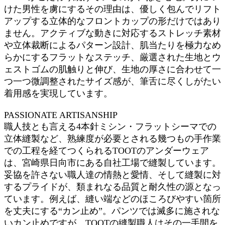
けた男性を虜にするその理由は、優しく包んでリフト
アップする立体的なフロントカップの形だけではあり
ません。アクティブな動きに対応するストレッチ素材
や立体裁断によるパターン設計、肌当たりを極力なめ
らかにするフラットなステッチ、厳選された生地とウ
ェストゴムの肌触りと伸び、生地の厚さに合わせて一
つ一つ微調整されたサイズ感が、筆舌に尽くしがたい
着用感を実現しています。
PASSIONATE ARTISANSHIP
職人技とも言える4本針ミシン・フラットシーマでの
立体縫製など、熟練度が必要とされる幾つもの手作業
での工程を経てつくられるTOOTのアンダーウェア
は、宮崎県日向市にある自社工場で縫製しています。
妥協を許さない職人達の情熱と愛情、そして縫製に対
するプライドが、類まれなる品質と耐久性の源となっ
ています。例えば、縫い端などのほころびやすい箇所
を丈夫にする“カン止め”。パンツでは滅多に施されな
いカン止めですが、TOOTの縫製職人はその一手間を