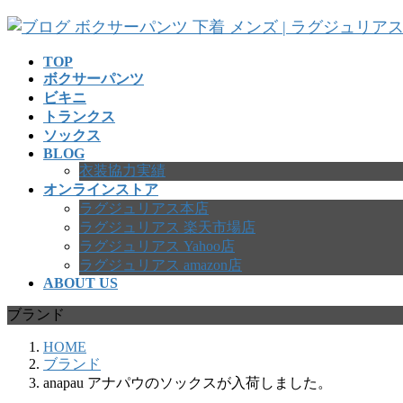
コ
ナ
ン
ビ
テ
ゲ
TOP
ボクサーパンツ
ン
ー
ビキニ
ツ
シ
トランクス
へ
ョ
ソックス
ス
ン
BLOG
キ
に
衣装協力実績
ッ
移
オンラインストア
プ
動
ラグジュリアス本店
ラグジュリアス 楽天市場店
ラグジュリアス Yahoo店
ラグジュリアス amazon店
ABOUT US
ブランド
HOME
ブランド
anapau アナパウのソックスが入荷しました。