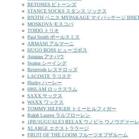
BETONES ビトーンズ
STANCE SOCKS スタンス ソックス
BN3TH ベニス MYPAKAGE マイパッケージ BNE
MOSKOVA モスコバ
TORIO トリオ
Paul Smith ポールスミス
ARMANI アルマーニ
HUGO BOSS ヒューゴボス
Anapau アナパウ
Seaing シーイング
Resterods レステロッズ
LACOSTE ラコステ
Hurley ハーレー
69SLAM ロックスラム
SAXX サックス
WAXX ワックス
TOMMY HILFIGER トミーヒルフィガー
Ralph Lauren ラルフローレン
1PIU1UGUALE3 RELAX ウノピゥ ウノウグァ
XLARGE エクストララージ
FRUIT OF THE LOOM フルーツオブザルーム