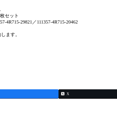
ニ
 3枚セット
7-4R715-29821／111357-4R715-20462
変動します。
X