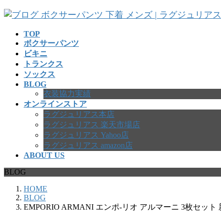
コ
ナ
ン
ビ
テ
ゲ
TOP
ボクサーパンツ
ン
ー
ビキニ
ツ
シ
トランクス
へ
ョ
ソックス
ス
ン
BLOG
キ
に
衣装協力実績
ッ
移
オンラインストア
プ
動
ラグジュリアス本店
ラグジュリアス 楽天市場店
ラグジュリアス Yahoo店
ラグジュリアス amazon店
ABOUT US
BLOG
HOME
BLOG
EMPORIO ARMANI エンポ-リオ アルマーニ 3枚セッ