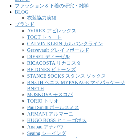
ファッション＆下着の研究・雑学
BLOG
衣装協力実績
ブランド
AVIREX アビレックス
TOOT トゥート
CALVIN KLEIN カルバンクライン
Gravevault グレイブボールド
DIESEL ディーゼル
RICACOSTA リカコスタ
BETONES ビトーンズ
STANCE SOCKS スタンス ソックス
BN3TH ベニス MYPAKAGE マイパッケージ
BNETH
MOSKOVA モスコバ
TORIO トリオ
Paul Smith ポールスミス
ARMANI アルマーニ
HUGO BOSS ヒューゴボス
Anapau アナパウ
Seaing シーイング