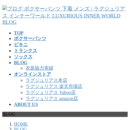
コ
ナ
ン
ビ
テ
ゲ
ン
ー
ツ
シ
TOP
へ
ョ
ボクサーパンツ
ス
ン
ビキニ
キ
に
トランクス
ッ
移
ソックス
プ
動
BLOG
衣装協力実績
オンラインストア
ラグジュリアス本店
ラグジュリアス 楽天市場店
ラグジュリアス Yahoo店
ラグジュリアス amazon店
ABOUT US
BLOG
HOME
BLOG