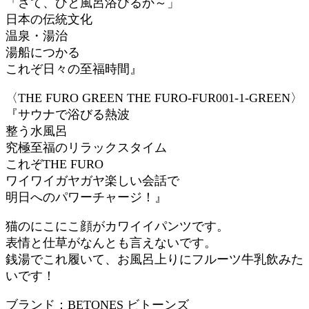
「さて、ひと風呂浴びるか～」
日本の伝統文化
温泉・湯治
湯船につかる
これぞ日々の至福時間』
〈THE FURO GREEN THE FURO-FUR001-1-GREEN〉
『サウナで浴びる熱波
整う水風呂
究極至福のリラックスタイム
これぞTHE FURO
ワイワイガヤガヤ楽しい会話で
明日へのパワーチャージ！』
猫のにこにこ顔がカワイイパンツです。
表情と仕草がなんとも言えないです。
銭湯でこれ履いて、お風呂上りにフルーツ牛乳飲みた
いです！
ブランド：BETONES ビトーンズ