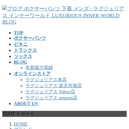
コ
ナ
ン
ビ
テ
ゲ
ン
ー
ツ
シ
TOP
へ
ョ
ボクサーパンツ
ス
ン
ビキニ
キ
に
トランクス
ッ
移
ソックス
プ
動
BLOG
衣装協力実績
オンラインストア
ラグジュリアス本店
ラグジュリアス 楽天市場店
ラグジュリアス Yahoo店
ラグジュリアス amazon店
ABOUT US
TOOT トゥート
HOME