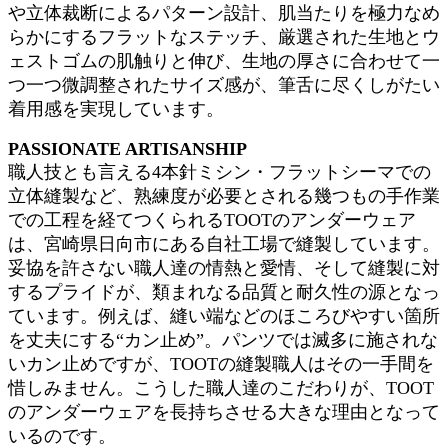
や立体裁断によるパターン設計、肌当たりを極力なめ
らかにするフラットなステッチ、厳選された生地とウ
ェストゴムの肌触りと伸び、生地の厚さに合わせて一
つ一つ微調整されたサイズ感が、筆舌に尽くしがたい
着用感を実現しています。
PASSIONATE ARTISANSHIP
職人技とも言える4本針ミシン・フラットシーマでの
立体縫製など、熟練度が必要とされる幾つもの手作業
での工程を経てつくられるTOOTのアンダーウェア
は、宮崎県日向市にある自社工場で縫製しています。
妥協を許さない職人達の情熱と愛情、そして縫製に対
するプライドが、類まれなる品質と耐久性の源となっ
ています。例えば、縫い端などのほころびやすい箇所
を丈夫にする“カン止め”。パンツでは滅多に施されな
いカン止めですが、TOOTの縫製職人はその一手間を
惜しみません。こうした職人達のこだわりが、TOOT
のアンダーウェアを長持ちさせる大きな理由となって
いるのです。