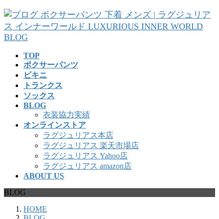
コ
ナ
ン
ビ
テ
ゲ
ン
ー
ツ
シ
TOP
へ
ョ
ボクサーパンツ
ス
ン
ビキニ
キ
に
トランクス
ッ
移
ソックス
プ
動
BLOG
衣装協力実績
オンラインストア
ラグジュリアス本店
ラグジュリアス 楽天市場店
ラグジュリアス Yahoo店
ラグジュリアス amazon店
ABOUT US
BLOG
HOME
BLOG