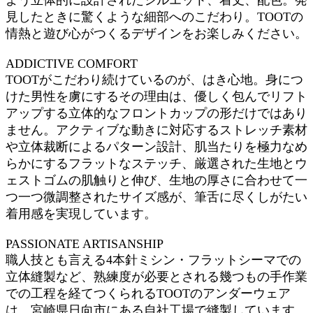
見したときに驚くような細部へのこだわり。TOOTの
情熱と遊び心がつくるデザインをお楽しみください。
ADDICTIVE COMFORT
TOOTがこだわり続けているのが、はき心地。身につ
けた男性を虜にするその理由は、優しく包んでリフト
アップする立体的なフロントカップの形だけではあり
ません。アクティブな動きに対応するストレッチ素材
や立体裁断によるパターン設計、肌当たりを極力なめ
らかにするフラットなステッチ、厳選された生地とウ
ェストゴムの肌触りと伸び、生地の厚さに合わせて一
つ一つ微調整されたサイズ感が、筆舌に尽くしがたい
着用感を実現しています。
PASSIONATE ARTISANSHIP
職人技とも言える4本針ミシン・フラットシーマでの
立体縫製など、熟練度が必要とされる幾つもの手作業
での工程を経てつくられるTOOTのアンダーウェア
は、宮崎県日向市にある自社工場で縫製しています。