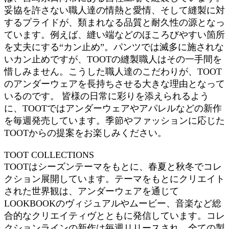
妥協を許さない職人達の情熱と愛情、そして縫製に対
するプライドが、類まれなる品質と耐久性の源となっ
ています。例えば、縫い端などのほころびやすい箇所
を丈夫にする“カン止め”。パンツでは滅多に施されな
いカン止めですが、TOOTの縫製職人はその一手間を
惜しみません。こうした職人達のこだわりが、TOOT
のアンダーウェアを長持ちさせる大きな理由となって
いるのです。 皆様の日常に彩りを添えられるよう
に、TOOTではアンダーウェアやアパレルなどの新作
を毎週発売しています。季節やファッションに応じた
TOOTからの提案をお楽しみください。
TOOT COLLECTIONS
TOOTはシーズンテーマをもとに、春夏と秋冬でコレ
クション展開しています。テーマをもとにクリエイト
された世界観は、アンダーウェアを通じて
LOOKBOOKのヴィジュアルやムービー、音楽など総
合的なクリエイティヴとともに発信しています。コレ
クションラインの新作は毎週リリースされ、全ての製