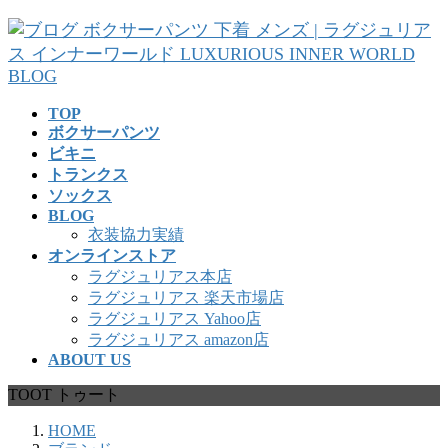
コ
ナ
ン
ビ
テ
ゲ
ン
ー
ツ
シ
TOP
へ
ョ
ボクサーパンツ
ス
ン
ビキニ
キ
に
トランクス
ッ
移
ソックス
プ
動
BLOG
衣装協力実績
オンラインストア
ラグジュリアス本店
ラグジュリアス 楽天市場店
ラグジュリアス Yahoo店
ラグジュリアス amazon店
ABOUT US
TOOT トゥート
HOME