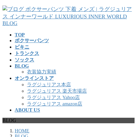
コ
ナ
ン
ビ
テ
ゲ
ン
ー
ツ
シ
TOP
へ
ョ
ボクサーパンツ
ス
ン
ビキニ
キ
に
トランクス
ッ
移
ソックス
プ
動
BLOG
衣装協力実績
オンラインストア
ラグジュリアス本店
ラグジュリアス 楽天市場店
ラグジュリアス Yahoo店
ラグジュリアス amazon店
ABOUT US
BLOG
HOME
BLOG