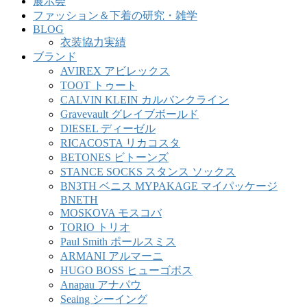
展示会
ファッション＆下着の研究・雑学
BLOG
衣装協力実績
ブランド
AVIREX アビレックス
TOOT トゥート
CALVIN KLEIN カルバンクライン
Gravevault グレイブボールド
DIESEL ディーゼル
RICACOSTA リカコスタ
BETONES ビトーンズ
STANCE SOCKS スタンス ソックス
BN3TH ベニス MYPAKAGE マイパッケージ
BNETH
MOSKOVA モスコバ
TORIO トリオ
Paul Smith ポールスミス
ARMANI アルマーニ
HUGO BOSS ヒューゴボス
Anapau アナパウ
Seaing シーイング