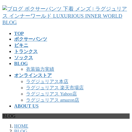
コ
ナ
ン
ビ
テ
ゲ
ン
ー
ツ
シ
TOP
へ
ョ
ボクサーパンツ
ス
ン
ビキニ
キ
に
トランクス
ッ
移
ソックス
プ
動
BLOG
衣装協力実績
オンラインストア
ラグジュリアス本店
ラグジュリアス 楽天市場店
ラグジュリアス Yahoo店
ラグジュリアス amazon店
ABOUT US
BLOG
HOME
BLOG