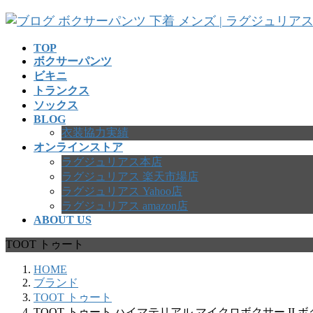
コ
ナ
ン
ビ
テ
ゲ
TOP
ボクサーパンツ
ン
ー
ビキニ
ツ
シ
トランクス
へ
ョ
ソックス
ス
ン
BLOG
キ
に
衣装協力実績
ッ
移
オンラインストア
プ
動
ラグジュリアス本店
ラグジュリアス 楽天市場店
ラグジュリアス Yahoo店
ラグジュリアス amazon店
ABOUT US
TOOT トゥート
HOME
ブランド
TOOT トゥート
TOOT トゥート ハイマテリアル マイクロボクサー II 