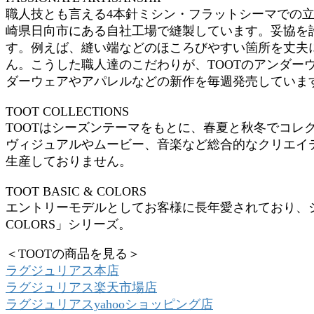
職人技とも言える4本針ミシン・フラットシーマでの立
崎県日向市にある自社工場で縫製しています。妥協を
す。例えば、縫い端などのほころびやすい箇所を丈夫に
ん。こうした職人達のこだわりが、TOOTのアンダー
ダーウェアやアパレルなどの新作を毎週発売しています
TOOT COLLECTIONS
TOOTはシーズンテーマをもとに、春夏と秋冬でコレ
ヴィジュアルやムービー、音楽など総合的なクリエイ
生産しておりません。
TOOT BASIC & COLORS
エントリーモデルとしてお客様に長年愛されており、シン
COLORS」シリーズ。
＜TOOTの商品を見る＞
ラグジュリアス本店
ラグジュリアス楽天市場店
ラグジュリアスyahooショッピング店