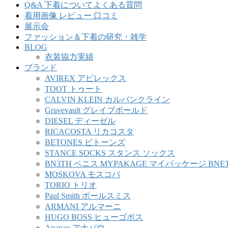
Q&A 下着についてよくある質問
着用画像 レビュー 口コミ
展示会
ファッション＆下着の研究・雑学
BLOG
衣装協力実績
ブランド
AVIREX アビレックス
TOOT トゥート
CALVIN KLEIN カルバンクライン
Gravevault グレイブボールド
DIESEL ディーゼル
RICACOSTA リカコスタ
BETONES ビトーンズ
STANCE SOCKS スタンス ソックス
BN3TH ベニス MYPAKAGE マイパッケージ BNE
MOSKOVA モスコバ
TORIO トリオ
Paul Smith ポールスミス
ARMANI アルマーニ
HUGO BOSS ヒューゴボス
Anapau アナパウ