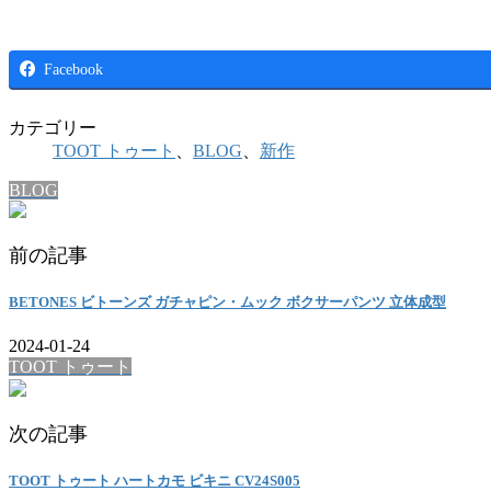
Facebook
カテゴリー
TOOT トゥート
、
BLOG
、
新作
BLOG
前の記事
BETONES ビトーンズ ガチャピン・ムック ボクサーパンツ 立体成型
2024-01-24
TOOT トゥート
次の記事
TOOT トゥート ハートカモ ビキニ CV24S005