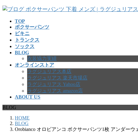
コ
ナ
ン
ビ
テ
ゲ
TOP
ボクサーパンツ
ン
ー
ビキニ
ツ
シ
トランクス
へ
ョ
ソックス
ス
ン
BLOG
キ
に
衣装協力実績
ッ
移
オンラインストア
プ
動
ラグジュリアス本店
ラグジュリアス 楽天市場店
ラグジュリアス Yahoo店
ラグジュリアス amazon店
ABOUT US
BLOG
HOME
BLOG
Orobianco オロビアンコ ボクサーパンツ1枚 アンダーウ