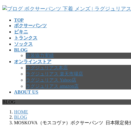
コ
ナ
ン
ビ
テ
ゲ
TOP
ボクサーパンツ
ン
ー
ビキニ
ツ
シ
トランクス
へ
ョ
ソックス
ス
ン
BLOG
キ
に
衣装協力実績
ッ
移
オンラインストア
プ
動
ラグジュリアス本店
ラグジュリアス 楽天市場店
ラグジュリアス Yahoo店
ラグジュリアス amazon店
ABOUT US
BLOG
HOME
BLOG
MOSKOVA（モスコヴァ）ボクサーパンツ 日本限定発売 アン