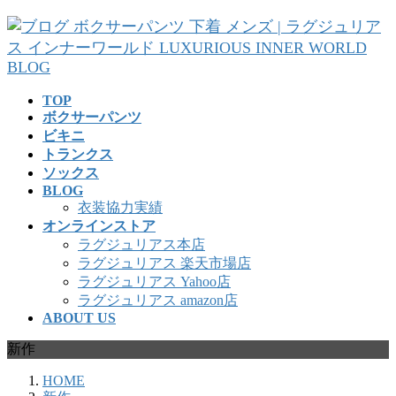
コ
ナ
ン
ビ
テ
ゲ
ン
ー
ツ
シ
TOP
へ
ョ
ボクサーパンツ
ス
ン
ビキニ
キ
に
トランクス
ッ
移
ソックス
プ
動
BLOG
衣装協力実績
オンラインストア
ラグジュリアス本店
ラグジュリアス 楽天市場店
ラグジュリアス Yahoo店
ラグジュリアス amazon店
ABOUT US
新作
HOME