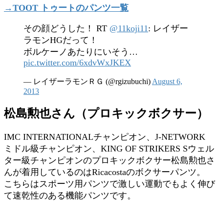
→TOOT トゥートのパンツ一覧
その顔どうした！ RT
@11koji11
: レイザー
ラモンHGだって！
ボルケーノあたりにいそう…
pic.twitter.com/6xdvWxJKEX
— レイザーラモンＲＧ (@rgizubuchi)
August 6,
2013
松島勲也さん（プロキックボクサー）
IMC INTERNATIONALチャンピオン、J-NETWORK
ミドル級チャンピオン、KING OF STRIKERS Sウェル
ター級チャンピオンのプロキックボクサー松島勲也さ
んが着用しているのはRicacostaのボクサーパンツ。
こちらはスポーツ用パンツで激しい運動でもよく伸び
て速乾性のある機能パンツです。