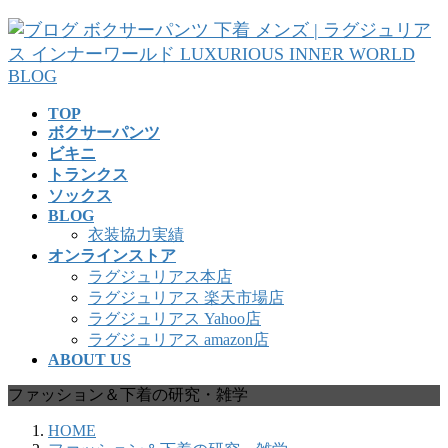
コ
ナ
ン
ビ
テ
ゲ
ン
ー
ツ
シ
TOP
へ
ョ
ボクサーパンツ
ス
ン
ビキニ
キ
に
トランクス
ッ
移
ソックス
プ
動
BLOG
衣装協力実績
オンラインストア
ラグジュリアス本店
ラグジュリアス 楽天市場店
ラグジュリアス Yahoo店
ラグジュリアス amazon店
ABOUT US
ファッション＆下着の研究・雑学
HOME