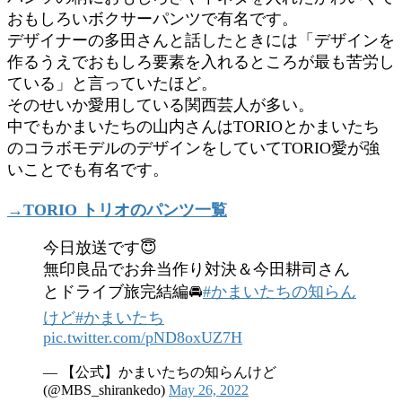
おもしろいボクサーパンツで有名です。
デザイナーの多田さんと話したときには「デザインを
作るうえでおもしろ要素を入れるところが最も苦労し
ている」と言っていたほど。
そのせいか愛用している関西芸人が多い。
中でもかまいたちの山内さんはTORIOとかまいたち
のコラボモデルのデザインをしていてTORIO愛が強
いことでも有名です。
→TORIO トリオのパンツ一覧
今日放送です😇
無印良品でお弁当作り対決＆今田耕司さん
とドライブ旅完結編🚘
#かまいたちの知らん
けど
#かまいたち
pic.twitter.com/pND8oxUZ7H
— 【公式】かまいたちの知らんけど
(@MBS_shirankedo)
May 26, 2022