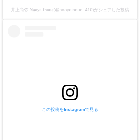
井上尚弥 𝐍𝐚𝐨𝐲𝐚 𝐈𝐧𝐨𝐮𝐞(@naoyainoue_410)がシェアした投稿
この投稿をInstagramで見る