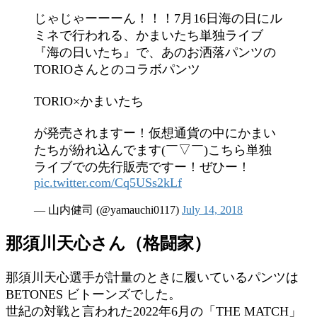
じゃじゃーーーん！！！7月16日海の日にル
ミネで行われる、かまいたち単独ライブ
『海の日いたち』で、あのお洒落パンツの
TORIOさんとのコラボパンツ
TORIO×かまいたち
が発売されますー！仮想通貨の中にかまい
たちが紛れ込んでます(￣▽￣)こちら単独
ライブでの先行販売ですー！ぜひー！
pic.twitter.com/Cq5USs2kLf
— 山内健司 (@yamauchi0117)
July 14, 2018
那須川天心さん（格闘家）
那須川天心選手が計量のときに履いているパンツは
BETONES ビトーンズでした。
世紀の対戦と言われた2022年6月の「THE MATCH」