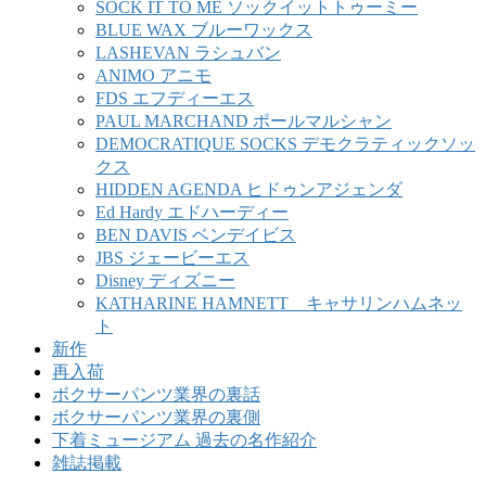
SOCK IT TO ME ソックイットトゥーミー
BLUE WAX ブルーワックス
LASHEVAN ラシュバン
ANIMO アニモ
FDS エフディーエス
PAUL MARCHAND ポールマルシャン
DEMOCRATIQUE SOCKS デモクラティックソッ
クス
HIDDEN AGENDA ヒドゥンアジェンダ
Ed Hardy エドハーディー
BEN DAVIS ベンデイビス
JBS ジェービーエス
Disney ディズニー
KATHARINE HAMNETT キャサリンハムネッ
ト
新作
再入荷
ボクサーパンツ業界の裏話
ボクサーパンツ業界の裏側
下着ミュージアム 過去の名作紹介
雑誌掲載