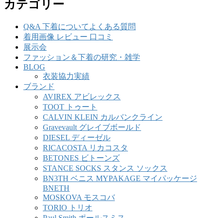
カテゴリー
Q&A 下着についてよくある質問
着用画像 レビュー 口コミ
展示会
ファッション＆下着の研究・雑学
BLOG
衣装協力実績
ブランド
AVIREX アビレックス
TOOT トゥート
CALVIN KLEIN カルバンクライン
Gravevault グレイブボールド
DIESEL ディーゼル
RICACOSTA リカコスタ
BETONES ビトーンズ
STANCE SOCKS スタンス ソックス
BN3TH ベニス MYPAKAGE マイパッケージ
BNETH
MOSKOVA モスコバ
TORIO トリオ
Paul Smith ポールスミス