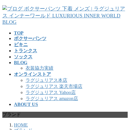
コ
ナ
ン
ビ
テ
ゲ
ン
ー
ツ
シ
TOP
へ
ョ
ボクサーパンツ
ス
ン
ビキニ
キ
に
トランクス
ッ
移
ソックス
プ
動
BLOG
衣装協力実績
オンラインストア
ラグジュリアス本店
ラグジュリアス 楽天市場店
ラグジュリアス Yahoo店
ラグジュリアス amazon店
ABOUT US
ブランド
HOME