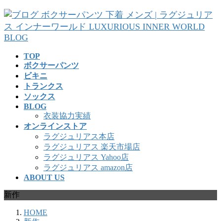
コ
ナ
ン
ビ
テ
ゲ
ン
ー
ツ
シ
TOP
へ
ョ
ボクサーパンツ
ス
ン
ビキニ
キ
に
トランクス
ッ
移
ソックス
プ
動
BLOG
衣装協力実績
オンラインストア
ラグジュリアス本店
ラグジュリアス 楽天市場店
ラグジュリアス Yahoo店
ラグジュリアス amazon店
ABOUT US
新作
HOME