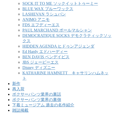
SOCK IT TO ME ソックイットトゥーミー
BLUE WAX ブルーワックス
LASHEVAN ラシュバン
ANIMO アニモ
FDS エフディーエス
PAUL MARCHAND ポールマルシャン
DEMOCRATIQUE SOCKS デモクラティックソッ
クス
HIDDEN AGENDA ヒドゥンアジェンダ
Ed Hardy エドハーディー
BEN DAVIS ベンデイビス
JBS ジェービーエス
Disney ディズニー
KATHARINE HAMNETT キャサリンハムネッ
ト
新作
再入荷
ボクサーパンツ業界の裏話
ボクサーパンツ業界の裏側
下着ミュージアム 過去の名作紹介
雑誌掲載