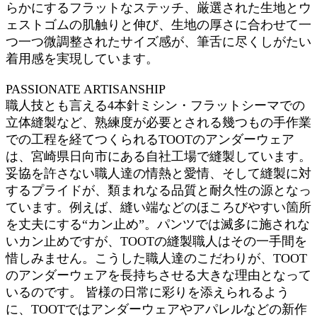
らかにするフラットなステッチ、厳選された生地とウ
ェストゴムの肌触りと伸び、生地の厚さに合わせて一
つ一つ微調整されたサイズ感が、筆舌に尽くしがたい
着用感を実現しています。
PASSIONATE ARTISANSHIP
職人技とも言える4本針ミシン・フラットシーマでの
立体縫製など、熟練度が必要とされる幾つもの手作業
での工程を経てつくられるTOOTのアンダーウェア
は、宮崎県日向市にある自社工場で縫製しています。
妥協を許さない職人達の情熱と愛情、そして縫製に対
するプライドが、類まれなる品質と耐久性の源となっ
ています。例えば、縫い端などのほころびやすい箇所
を丈夫にする“カン止め”。パンツでは滅多に施されな
いカン止めですが、TOOTの縫製職人はその一手間を
惜しみません。こうした職人達のこだわりが、TOOT
のアンダーウェアを長持ちさせる大きな理由となって
いるのです。 皆様の日常に彩りを添えられるよう
に、TOOTではアンダーウェアやアパレルなどの新作