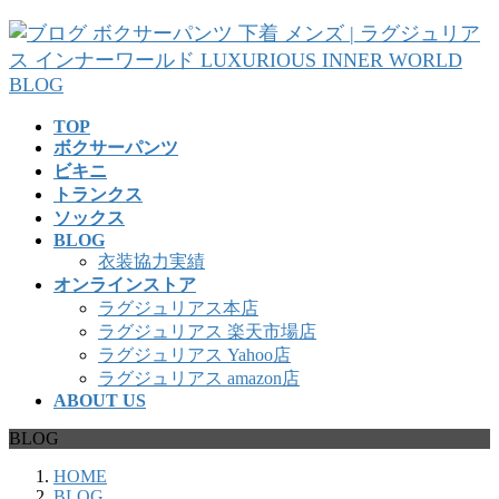
コ
ナ
ン
ビ
テ
ゲ
ン
ー
ツ
シ
TOP
へ
ョ
ボクサーパンツ
ス
ン
ビキニ
キ
に
トランクス
ッ
移
ソックス
プ
動
BLOG
衣装協力実績
オンラインストア
ラグジュリアス本店
ラグジュリアス 楽天市場店
ラグジュリアス Yahoo店
ラグジュリアス amazon店
ABOUT US
BLOG
HOME
BLOG